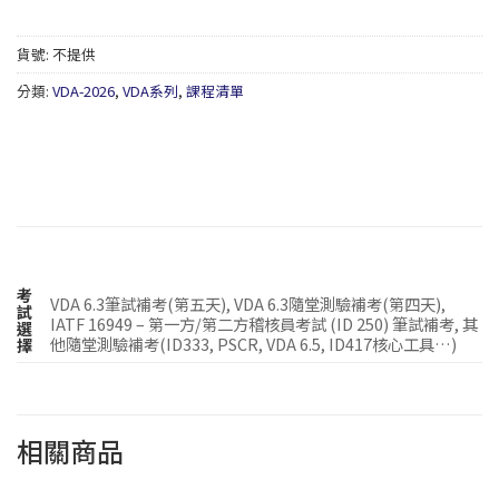
貨號:
不提供
分類:
VDA-2026
,
VDA系列
,
課程清單
考
VDA 6.3筆試補考(第五天), VDA 6.3隨堂測驗補考(第四天),
試
IATF 16949 – 第一方/第二方稽核員考試 (ID 250) 筆試補考, 其
選
他隨堂測驗補考(ID333, PSCR, VDA 6.5, ID417核心工具…)
擇
相關商品