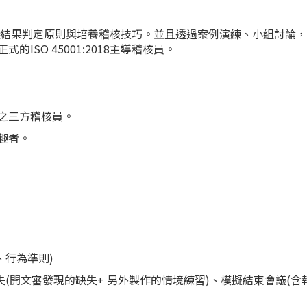
求，稽核結果判定原則與培養稽核技巧。並且透過案例演練、小組討論
SO 45001:2018主導稽核員。
可之三方稽核員。
興趣者。
點、行為準則)
失(開文審發現的缺失+ 另外製作的情境練習)、模擬結束會議(含