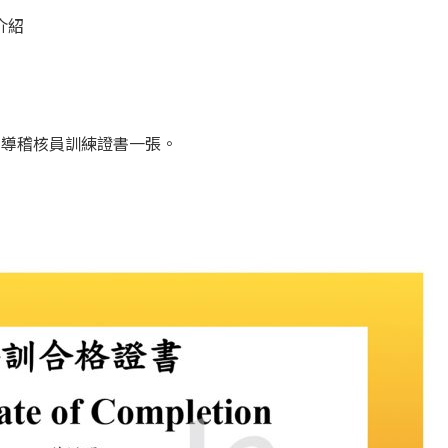
介紹
15 主導稽核員訓練證書一張。